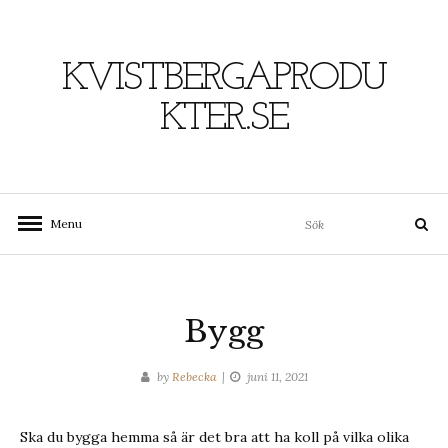
Skip
to
content
KVISTBERGAPRODU
KTER.SE
Search
Menu
Search
for:
Bygg
by
Rebecka
juni 11, 2021
Ska du bygga hemma så är det bra att ha koll på vilka olika