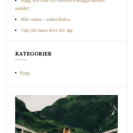
Bygg nya rum och montera snygga möbler
snabbt!
Mät radon – anlita Radea
Välj rätt innerdörr för dig
KATEGORIER
Bygg